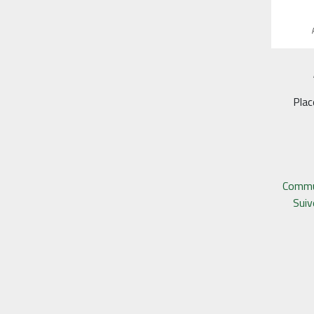
Plac
Commu
Sui