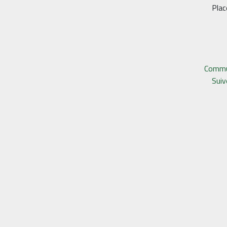
Plac
Commu
Sui