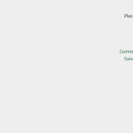
Plac
Commu
Sui